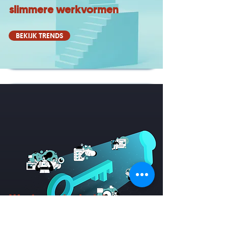
slimmere werkvormen
BEKIJK TRENDS
Wat is vendor lock-in en
hoe ga je ermee om?