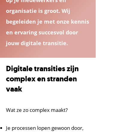
op je medewerkers en
organisatie is groot. Wij
begeleiden je met onze kennis
en ervaring succesvol door
jouw digitale transitie.
Digitale transities zijn
complex en stranden
vaak
Wat ze zo complex maakt?
Je processen lopen gewoon door,