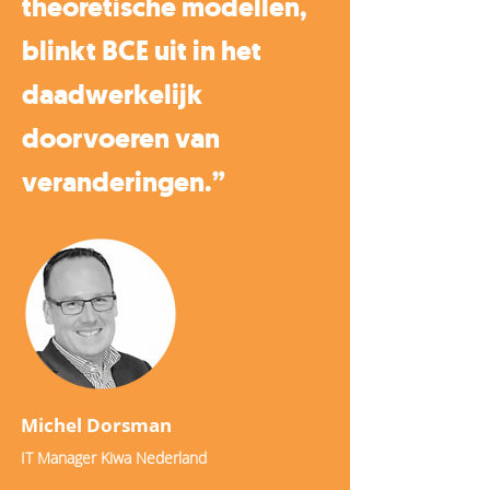
theoretische modellen,
blinkt BCE uit in het
daadwerkelijk
doorvoeren van
veranderingen.”
Michel Dorsman
IT Manager Kiwa Nederland