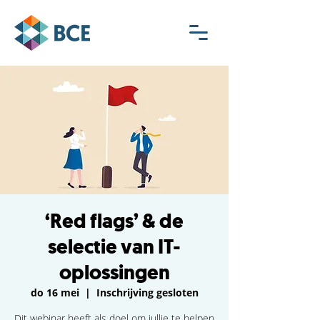
‘Red flags’ & de
selectie van IT-
oplossingen
do 16 mei
  |  
Inschrijving gesloten
Dit webinar heeft als doel om jullie te helpen