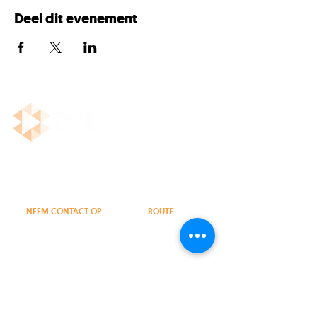
Deel dit evenement
Business Case Entrepreneurs (BCE)
Onafhankelijk IT-advies
NEEM CONTACT OP
ROUTE
030 274 03 28
info@bce.consulting
Professor Bronkhorstlaan 10-96
(terrein Berg en Bosch, gebouw 96)