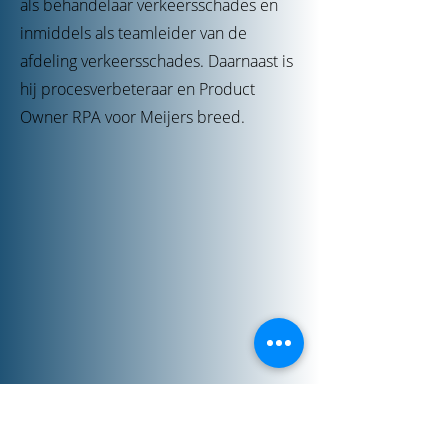
als behandelaar verkeersschades en
inmiddels als teamleider van de
afdeling verkeersschades. Daarnaast is
hij procesverbeteraar en Product
Owner RPA voor Meijers breed.