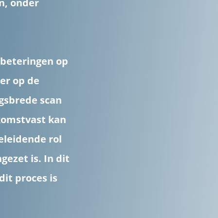
n, onder
rbeteringen op
 er op de
ngsbrede scan
komstvast kan
eleidende rol
gezet is. In dit
it proces is