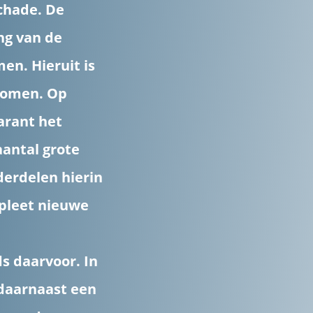
chade. De
ng van de
en. Hieruit is
ekomen. Op
arant het
antal grote
derdelen hierin
mpleet nieuwe
 daarvoor. In
 daarnaast een