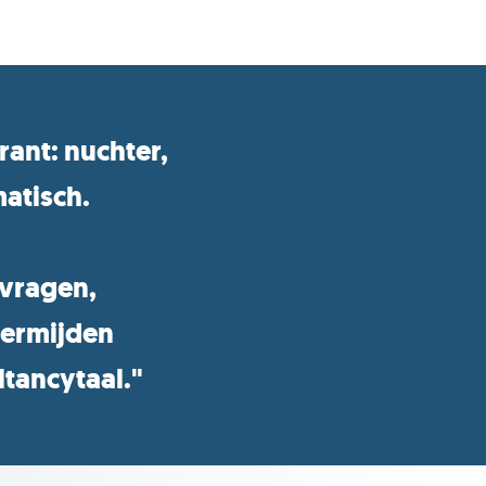
rant: nuchter,
atisch.
 vragen,
vermijden
ltancytaal."