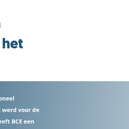
n
 het
oneel
k werd voor de
eeft BCE een