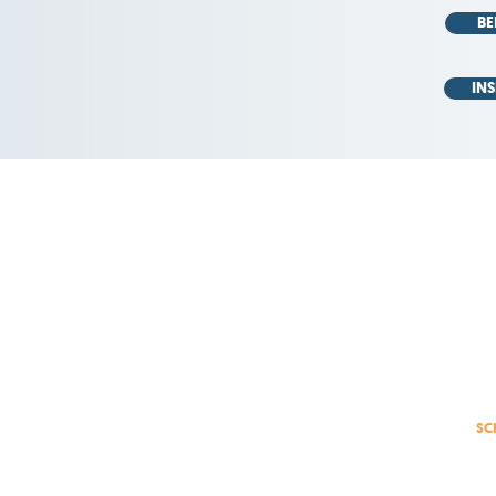
BE
IN
preneurs (BCE)
SC