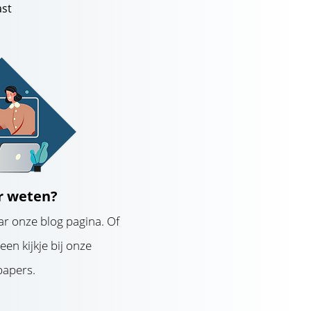
ast
r weten?
r onze blog pagina. Of
en kijkje bij onze
papers.