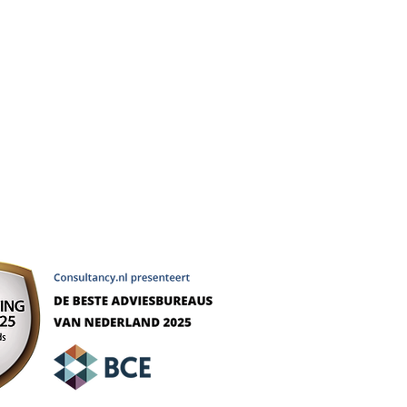
Recente publicaties
werkvormen voor softwareselectie
? 18 inzichten die je keuze bepalen
na gratis, regie wordt belangrijker
tatie: wat moet je vooraf regelen?
ie: 7 pijnlijke lessen uit de praktijk
kiezen? 3 verschilmakers uitgelegd
n: betekenis en hoe ga je ermee om
beste bij je past met deze inzichten