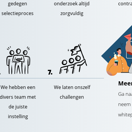
gedegen
onderzoek altijd
contr
selectieproces
zorgvuldig
.
7.
Mee
We hebben een
We laten onszelf
Ga naa
divers team met
challengen
neem e
de juiste
white
instelling