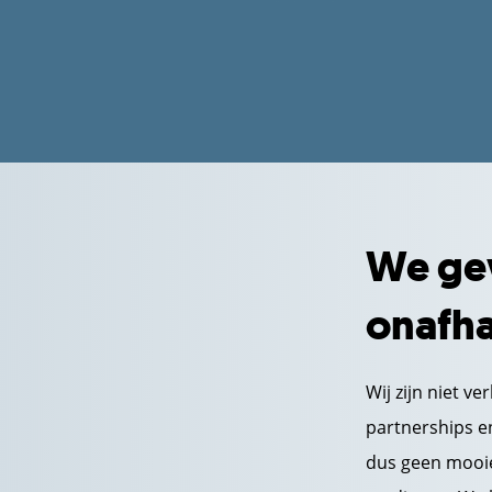
We ge
onafha
Wij zijn niet v
partnerships en
dus geen mooie