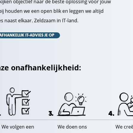
ijken objectief naar de beste oplossing voor jouw
ij houden we een open blik en leggen we altijd
 naast elkaar. Zeldzaam in IT-land.
AFHANKELIJK IT-ADVIES JE OP
nze onafhankelijkheid:
.
3.
4.
We volgen een
We doen ons
We cre