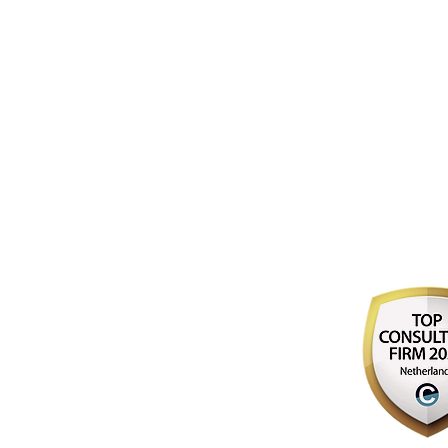
7 slimmere 
)
ERP-oplossing kiezen
AI maakt softwareontwikkeling bij
ERP-implemen
Softwareselect
Een dataplatform 
Vendor lock-i
Altijd de software die het 