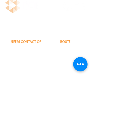
Business Case Entrepreneurs (BCE)
Onafhankelijk IT-advies
NEEM CONTACT OP
ROUTE
030 274 03 28
info@bce.consulting
Professor Bronkhorstlaan 10-96
(terrein Berg en Bosch, gebouw 96)
3723 MB Bilthoven
De slagboom opent automatisch.