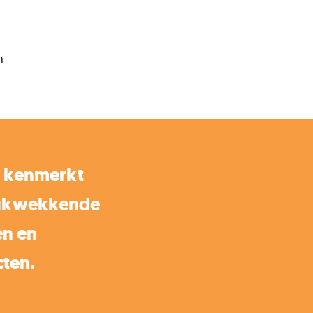
n
 kenmerkt
rukwekkende
en en
cten.