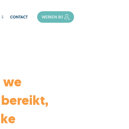
 ⇩
CONTACT
WERKEN BIJ
n we
 bereikt,
jke