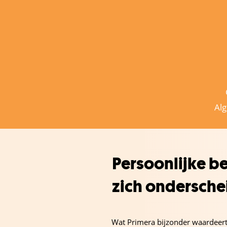
Al
Persoonlijke b
zich ondersche
Wat Primera bijzonder waardeer