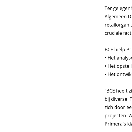
Ter gelegenh
Algemeen Di
retailorgani
cruciale fac
BCE hielp P
• Het analy
• Het opstel
• Het ontwi
"BCE heeft z
bij diverse 
zich door ee
projecten. W
Primera's kl