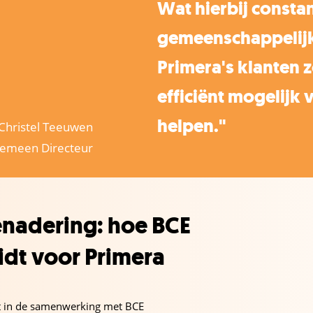
Wat hierbij constant
gemeenschappelijk
Primera's klanten z
efficiënt mogelijk 
helpen."
Christel Teeuwen
gemeen Directeur
enadering: hoe BCE
idt voor Primera
t in de samenwerking met BCE