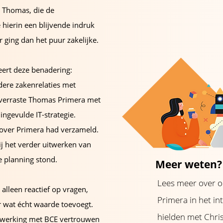
l Thomas, die de
hierin een blijvende indruk
 ging dan het puur zakelijke.
eert deze benadering:
dere zakenrelaties met
verraste Thomas Primera met
ingevulde IT-strategie.
over Primera had verzameld.
ij het verder uitwerken van
de planning stond.
Meer weten?
Lees meer over o
alleen reactief op vragen,
Primera in het in
 wat écht waarde toevoegt.
hielden met Chri
nwerking met BCE vertrouwen