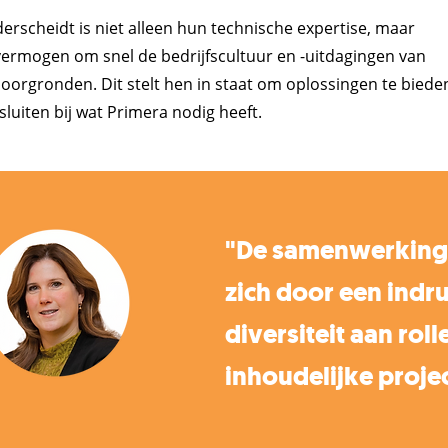
rscheidt is niet alleen hun technische expertise, maar
vermogen om snel de bedrijfscultuur en -uitdagingen van
oorgronden. Dit stelt hen in staat om oplossingen te biede
sluiten bij wat Primera nodig heeft.
"De samenwerking
zich door een ind
diversiteit aan roll
inhoudelijke proje