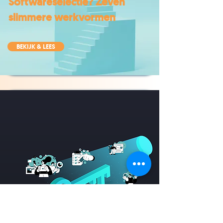
Softwareselectie? Zeven
slimmere werkvormen
BEKIJK & LEES
Wat is vendor lock-in en
hoe ga je ermee om?