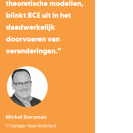
theoretische modellen,
blinkt BCE uit in het
daadwerkelijk
doorvoeren van
veranderingen.”
Michel Dorsman
IT Manager Kiwa Nederland