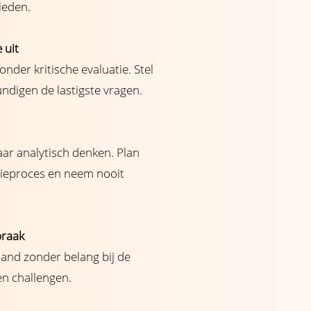
bieden.
e uit
nder kritische evaluatie. Stel
undigen de lastigste vragen.
aar analytisch denken. Plan
tieproces en neem nooit
praak
and zonder belang bij de
ten challengen.