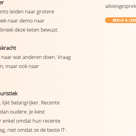
der
adviesgesprek
nts leiden naar grotere
zoek naar demo naar
BEKIJK & LEE
rbreek deze keten bewust.
jskracht
we naar wat anderen doen. Vraag
en, maar ook naar
uristiek
 lijkt belangrijker. Recente
an oudere. Je kiest
er enkel omdat hun recente
eg, niet omdat ze de beste IT-