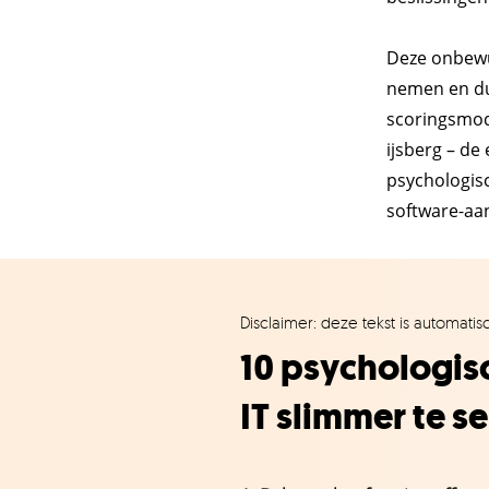
Deze onbewu
nemen en dus
scoringsmode
ijsberg – de
psychologis
software-aa
Disclaimer: deze tekst is automati
10 psychologisc
IT slimmer te s