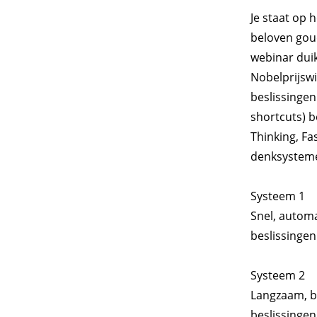
Je staat op 
beloven goud
webinar duik
Nobelprijsw
beslissingen 
shortcuts) b
Thinking, F
denksystem
Systeem 1
Snel, automa
beslissinge
Systeem 2
Langzaam, be
beslissingen