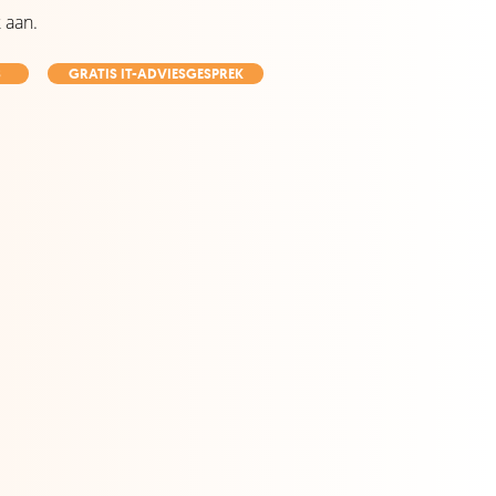
 aan.
S
GRATIS IT-ADVIESGESPREK