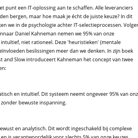
het punt een IT-oplossing aan te schaffen. Alle leveranciers
en bergen, maar hoe maak je écht de juiste keuze? In dit
en we in de psychologie achter IT-selectieprocessen. Volge
innaar Daniel Kahneman nemen we 95% van onze
intuïtief, niet rationeel. Deze 'heuristieken' (mentale
eïnvloeden beslissingen meer dan we denken. In zijn boek
ast and Slow introduceert Kahneman het concept van twee
en:
tisch en intuïtief. Dit systeem neemt ongeveer 95% van on
n zonder bewuste inspanning.
wust en analytisch. Dit wordt ingeschakeld bij complexe
 en is verantwoordelijk voor slechts 5% van onze keuzes.