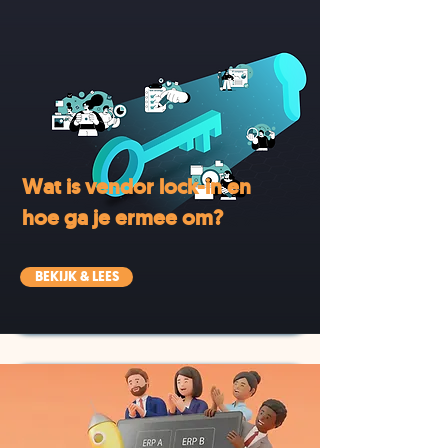
Wat is vendor lock-in en
hoe ga je ermee om?
BEKIJK & LEES